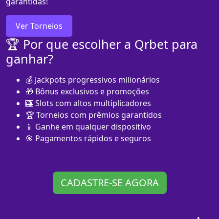
garantidas!
Ver Torneios
🏆 Por que escolher a Qrbet para
ganhar?
💰 Jackpots progressivos milionários
🎁 Bônus exclusivos e promoções
🎰 Slots com altos multiplicadores
🏆 Torneios com prêmios garantidos
📱 Ganhe em qualquer dispositivo
🎯 Pagamentos rápidos e seguros
CADASTRE-SE AGORA