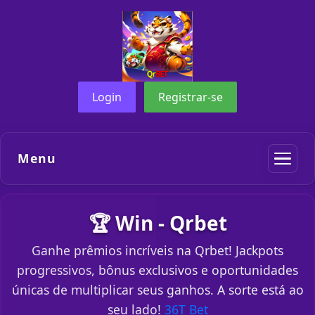
Login
Registrar-se
Menu
🏆 Win - Qrbet
Ganhe prêmios incríveis na Qrbet! Jackpots
progressivos, bônus exclusivos e oportunidades
únicas de multiplicar seus ganhos. A sorte está ao
seu lado!
36T Bet