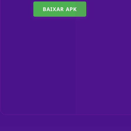
BAIXAR APK