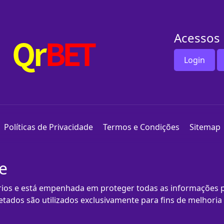
Acessos
Login
Políticas de Privacidade
Termos e Condições
Sitemap
de
ários e está empenhada em proteger todas as informações p
etados são utilizados exclusivamente para fins de melhoria