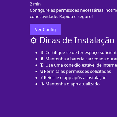
2 min
Configure as permissões necessárias: noti
conectividade. Rápido e seguro!
Ver Config
⚙️ Dicas de Instalação
📱 Certifique-se de ter espaço suficien
🔋 Mantenha a bateria carregada duran
📶 Use uma conexão estável de interne
🔒 Permita as permissões solicitadas
⚡ Reinicie o app após a instalação
🎯 Mantenha o app atualizado