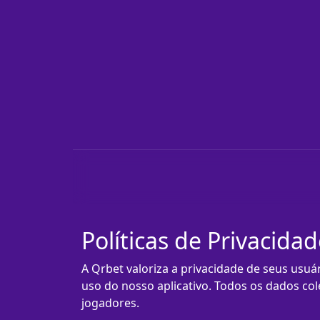
Políticas de Privacida
A Qrbet valoriza a privacidade de seus usu
uso do nosso aplicativo. Todos os dados col
jogadores.