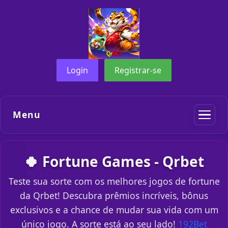
Login
Registrar-se
Menu
🍀 Fortune Games - Qrbet
Teste sua sorte com os melhores jogos de fortune
da Qrbet! Descubra prêmios incríveis, bônus
exclusivos e a chance de mudar sua vida com um
único jogo. A sorte está ao seu lado!
192Bet