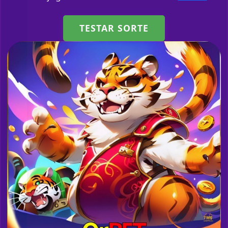
TESTAR SORTE