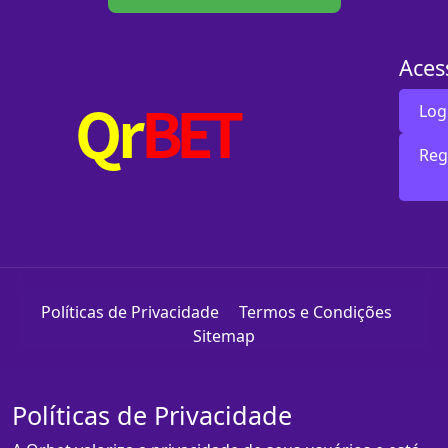
Aces
Log
Reg
Políticas de Privacidade
Termos e Condições
Sitemap
Políticas de Privacidade