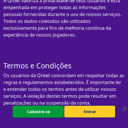
A Qrbet valoriza a privacidade de seus usuários e está
empenhada em proteger todas as informações
pessoais fornecidas durante o uso de nossos serviços.
Todos os dados coletados são utilizados
exclusivamente para fins de melhoria contínua da
experiência de nossos jogadores.
Termos e Condições
Os usuários da Qrbet concordam em respeitar todas as
regras e regulamentos estabelecidos. É importante ler
e entender todos os termos antes de utilizar nossos
serviços. A violação destes termos pode resultar em
penalizações ou na suspensão da conta.
X
Cadastre-se
Entrar