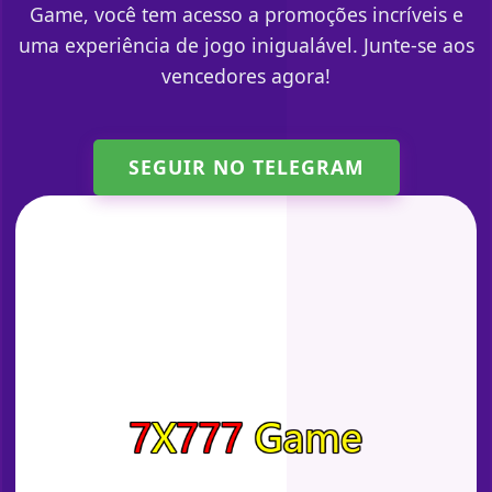
Game, você tem acesso a promoções incríveis e
uma experiência de jogo inigualável. Junte-se aos
vencedores agora!
SEGUIR NO TELEGRAM