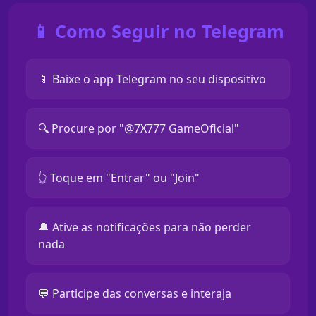
📱 Como Seguir no Telegram
📱 Baixe o app Telegram no seu dispositivo
🔍 Procure por "@7X777 GameOficial"
👆 Toque em "Entrar" ou "Join"
🔔 Ative as notificações para não perder
nada
💬 Participe das conversas e interaja