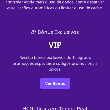
controlar ainda mais o uso de dados, como desativar
atualizações automáticas ou limitar o uso de cache.
🎁 Bônus Exclusivos
VIP
Receba bônus exclusivos do Telegram,
promoções especiais e códigos promocionais
únicos!
Ver Bônus
📢 Notícias em Tempo Real