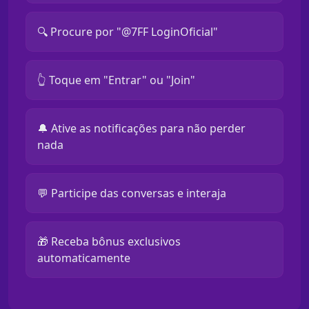
🔍 Procure por "@7FF LoginOficial"
👆 Toque em "Entrar" ou "Join"
🔔 Ative as notificações para não perder
nada
💬 Participe das conversas e interaja
🎁 Receba bônus exclusivos
automaticamente