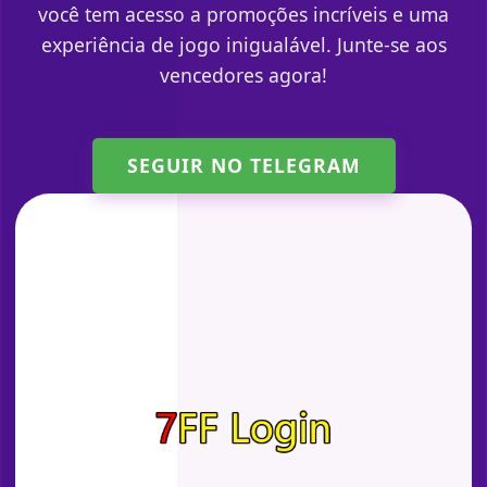
você tem acesso a promoções incríveis e uma
experiência de jogo inigualável. Junte-se aos
vencedores agora!
SEGUIR NO TELEGRAM