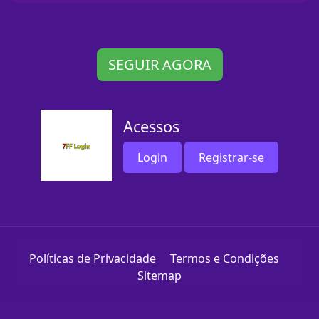
SEGUIR AGORA
Acessos
Login
Registrar-se
Políticas de Privacidade
Termos e Condições
Sitemap