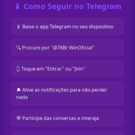
📱 Como Seguir no Telegram
📱 Baixe o app Telegram no seu dispositivo
🔍 Procure por "@78Br WinOficial"
👆 Toque em "Entrar" ou "Join"
🔔 Ative as notificações para não perder
nada
💬 Participe das conversas e interaja