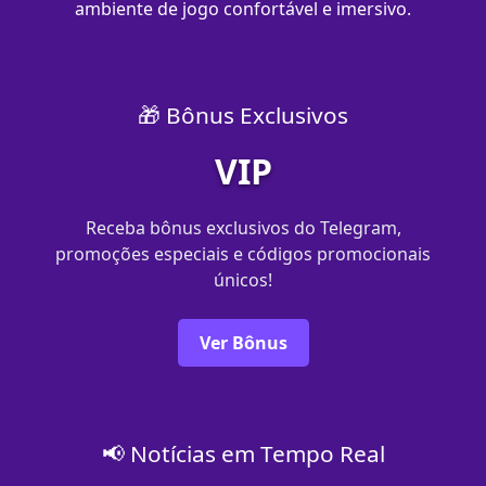
ambiente de jogo confortável e imersivo.
🎁 Bônus Exclusivos
VIP
Receba bônus exclusivos do Telegram,
promoções especiais e códigos promocionais
únicos!
Ver Bônus
📢 Notícias em Tempo Real