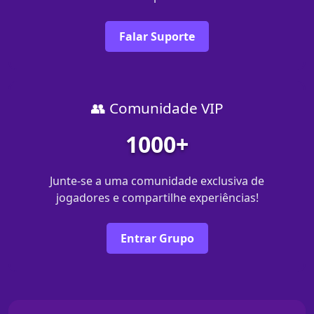
Falar Suporte
👥 Comunidade VIP
1000+
Junte-se a uma comunidade exclusiva de
jogadores e compartilhe experiências!
Entrar Grupo