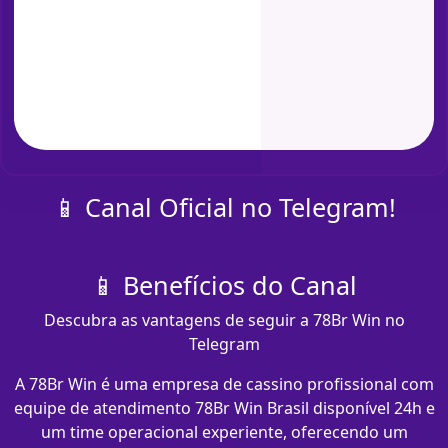
📱 Canal Oficial no Telegram!
📱 Benefícios do Canal
Descubra as vantagens de seguir a 78Br Win no
Telegram
A 78Br Win é uma empresa de cassino profissional com
equipe de atendimento 78Br Win Brasil disponível 24h e
um time operacional experiente, oferecendo um