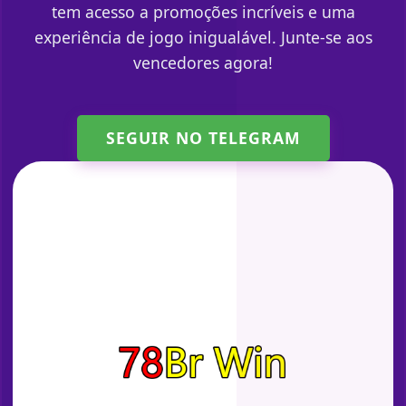
tem acesso a promoções incríveis e uma
experiência de jogo inigualável. Junte-se aos
vencedores agora!
SEGUIR NO TELEGRAM