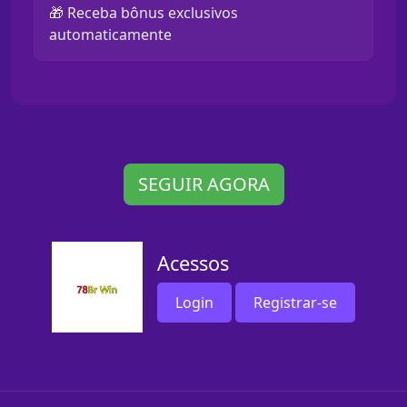
🎁 Receba bônus exclusivos
automaticamente
SEGUIR AGORA
Acessos
Login
Registrar-se