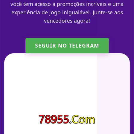
você tem acesso a promoções incríveis e uma
experiência de jogo inigualável. Junte-se aos
vencedores agora!
SEGUIR NO TELEGRAM