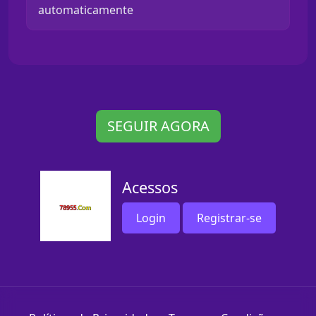
automaticamente
SEGUIR AGORA
Acessos
Login
Registrar-se