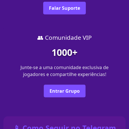
Falar Suporte
👥 Comunidade VIP
1000+
Junte-se a uma comunidade exclusiva de
jogadores e compartilhe experiências!
Entrar Grupo
📱 Como Seguir no Telegram