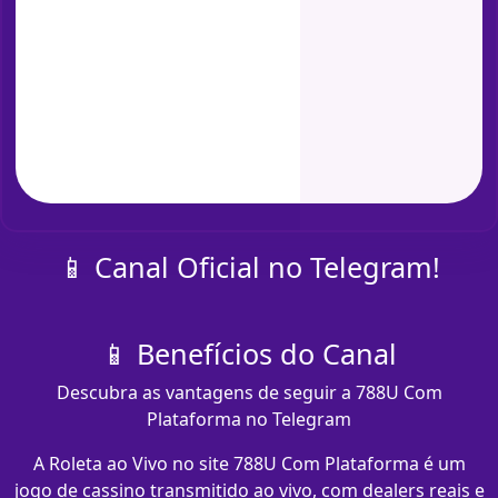
📱 Canal Oficial no Telegram!
📱 Benefícios do Canal
Descubra as vantagens de seguir a 788U Com
Plataforma no Telegram
A Roleta ao Vivo no site 788U Com Plataforma é um
jogo de cassino transmitido ao vivo, com dealers reais e