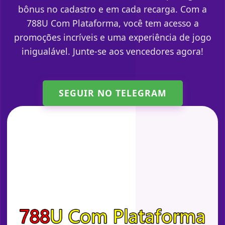
bônus no cadastro e em cada recarga. Com a
788U Com Plataforma, você tem acesso a
promoções incríveis e uma experiência de jogo
inigualável. Junte-se aos vencedores agora!
SEGUIR NO TELEGRAM