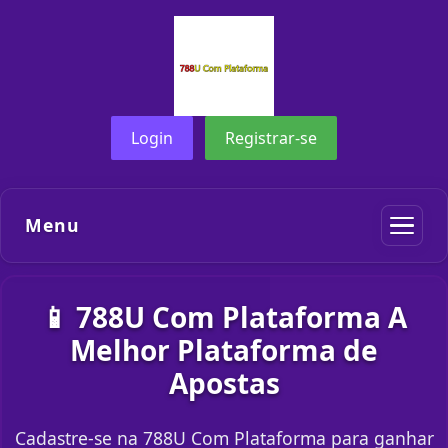
Login
Registrar-se
Menu
📱 788U Com Plataforma A
Melhor Plataforma de
Apostas
Cadastre-se na 788U Com Plataforma para ganhar