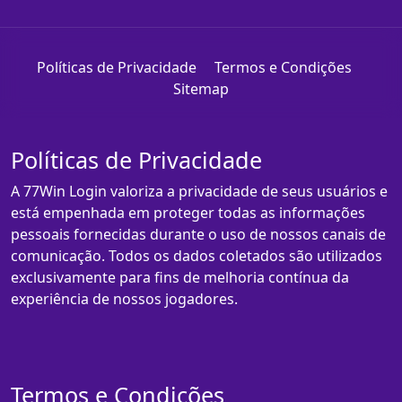
Políticas de Privacidade
Termos e Condições
Sitemap
Políticas de Privacidade
A 77Win Login valoriza a privacidade de seus usuários e
está empenhada em proteger todas as informações
pessoais fornecidas durante o uso de nossos canais de
comunicação. Todos os dados coletados são utilizados
exclusivamente para fins de melhoria contínua da
experiência de nossos jogadores.
Termos e Condições