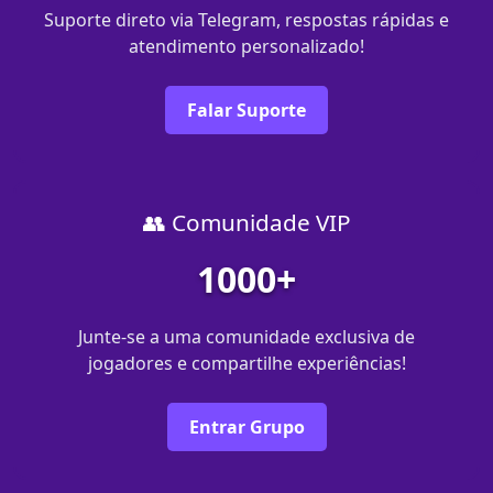
Suporte direto via Telegram, respostas rápidas e
atendimento personalizado!
Falar Suporte
👥 Comunidade VIP
1000+
Junte-se a uma comunidade exclusiva de
jogadores e compartilhe experiências!
Entrar Grupo