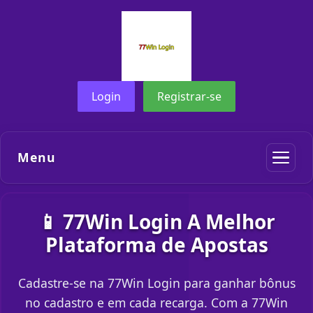
Login
Registrar-se
Menu
📱 77Win Login A Melhor
Plataforma de Apostas
Cadastre-se na 77Win Login para ganhar bônus
no cadastro e em cada recarga. Com a 77Win