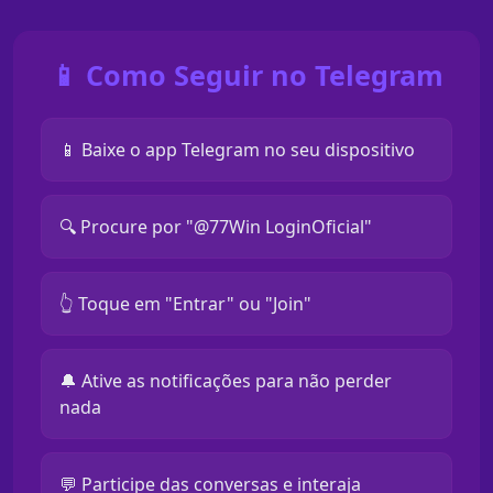
📱 Como Seguir no Telegram
📱 Baixe o app Telegram no seu dispositivo
🔍 Procure por "@77Win LoginOficial"
👆 Toque em "Entrar" ou "Join"
🔔 Ative as notificações para não perder
nada
💬 Participe das conversas e interaja