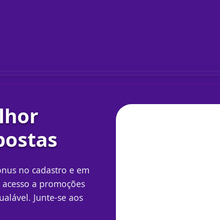
lhor
postas
ônus no cadastro e em
m acesso a promoções
ualável. Junte-se aos