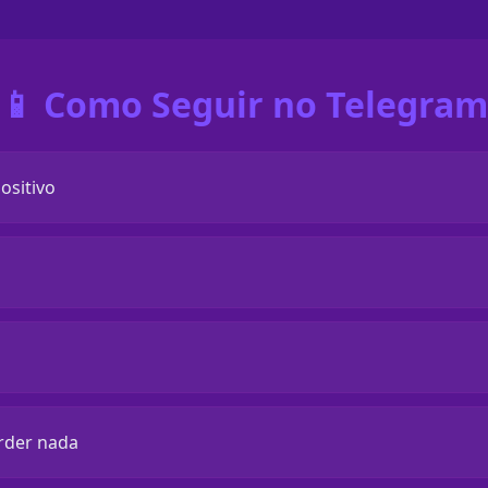
📱 Como Seguir no Telegram
ositivo
erder nada