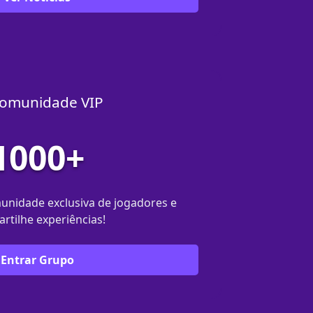
Comunidade VIP
1000+
unidade exclusiva de jogadores e
rtilhe experiências!
Entrar Grupo