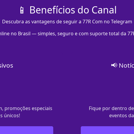
📱 Benefícios do Canal
Descubra as vantagens de seguir a 77R Com no Telegram
ine no Brasil — simples, seguro e com suporte total da 77R 
sivos
📢 Notí
m, promoções especiais
Fique por dentro d
s únicos!
eventos da