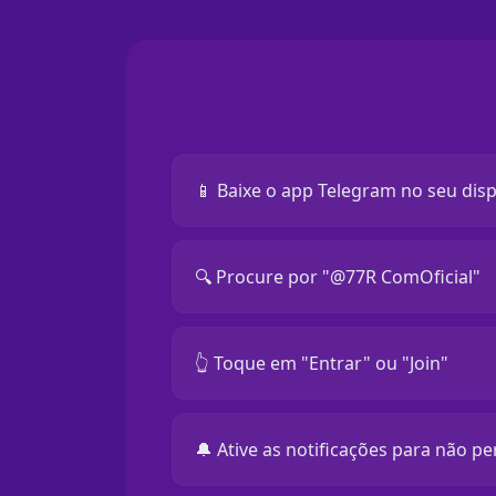
📱 Baixe o app Telegram no seu disp
🔍 Procure por "@77R ComOficial"
👆 Toque em "Entrar" ou "Join"
🔔 Ative as notificações para não p