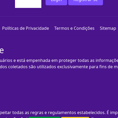
Políticas de Privacidade
Termos e Condições
Sitemap
de
usuários e está empenhada em proteger todas as informaçõe
os coletados são utilizados exclusivamente para fins de m
itar todas as regras e regulamentos estabelecidos. É imp