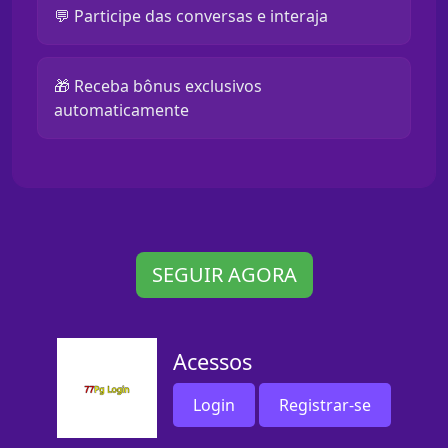
💬 Participe das conversas e interaja
🎁 Receba bônus exclusivos
automaticamente
SEGUIR AGORA
Acessos
Login
Registrar-se