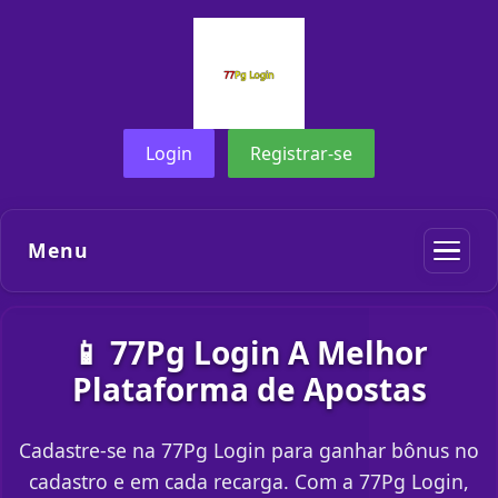
Login
Registrar-se
Menu
📱 77Pg Login A Melhor
Plataforma de Apostas
Cadastre-se na 77Pg Login para ganhar bônus no
cadastro e em cada recarga. Com a 77Pg Login,