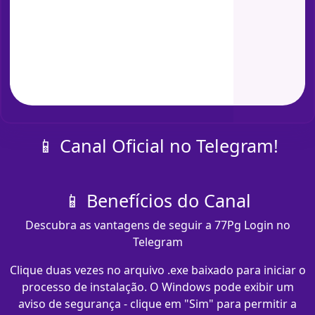
📱 Canal Oficial no Telegram!
📱 Benefícios do Canal
Descubra as vantagens de seguir a 77Pg Login no
Telegram
Clique duas vezes no arquivo .exe baixado para iniciar o
processo de instalação. O Windows pode exibir um
aviso de segurança - clique em "Sim" para permitir a