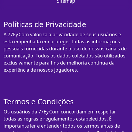
Sitemap
Políticas de Privacidade
A 77Ey.Com valoriza a privacidade de seus usuários e
está empenhada em proteger todas as informações
pessoais fornecidas durante o uso de nossos canais de
comunicação. Todos os dados coletados são utilizados
exclusivamente para fins de melhoria contínua da
experiência de nossos jogadores.
Termos e Condições
Os usuários da 77Ey.Com concordam em respeitar
todas as regras e regulamentos estabelecidos. É
importante ler e entender todos os termos antes de