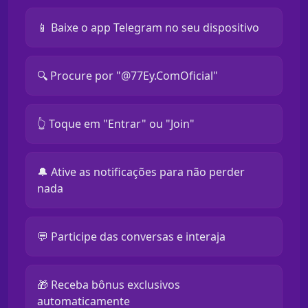
📱 Baixe o app Telegram no seu dispositivo
🔍 Procure por "@77Ey.ComOficial"
👆 Toque em "Entrar" ou "Join"
🔔 Ative as notificações para não perder
nada
💬 Participe das conversas e interaja
🎁 Receba bônus exclusivos
automaticamente