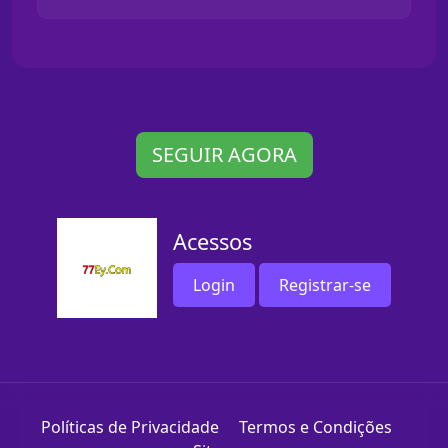
SEGUIR AGORA
Acessos
Login
Registrar-se
Políticas de Privacidade
Termos e Condições