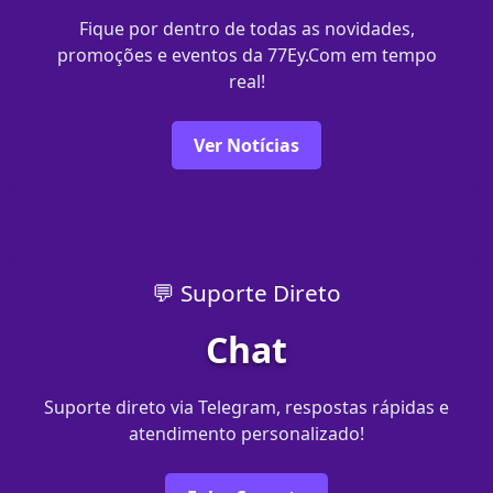
Fique por dentro de todas as novidades,
promoções e eventos da 77Ey.Com em tempo
real!
Ver Notícias
💬 Suporte Direto
Chat
Suporte direto via Telegram, respostas rápidas e
atendimento personalizado!