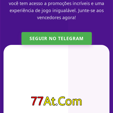
você tem acesso a promoções incríveis e uma
experiência de jogo inigualável. Junte-se aos
vencedores agora!
SEGUIR NO TELEGRAM