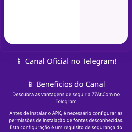
📱 Canal Oficial no Telegram!
📱 Benefícios do Canal
Descubra as vantagens de seguir a 77At.Com no
Telegram
Antes de instalar o APK, é necessário configurar as
permissões de instalação de fontes desconhecidas.
Esta configuração é um requisito de segurança do