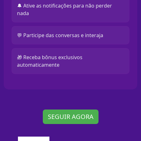
🔔 Ative as notificações para não perder
nada
💬 Participe das conversas e interaja
🎁 Receba bônus exclusivos
automaticamente
SEGUIR AGORA