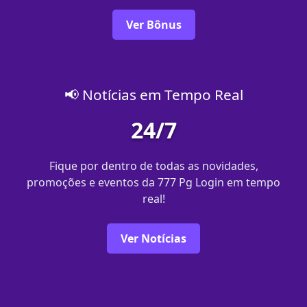
Ver Bônus
📢 Notícias em Tempo Real
24/7
Fique por dentro de todas as novidades,
promoções e eventos da 777 Pg Login em tempo
real!
Ver Notícias