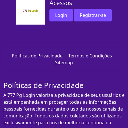
Acessos
Login
Registrar-se
Políticas de Privacidade
Termos e Condições
Sitemap
Políticas de Privacidade
A 777 Pg Login valoriza a privacidade de seus usuários e
está empenhada em proteger todas as informações
pessoais fornecidas durante o uso de nossos canais de
comunicação. Todos os dados coletados são utilizados
exclusivamente para fins de melhoria contínua da