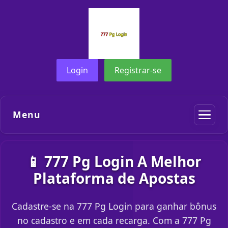
Login
Registrar-se
Menu
📱 777 Pg Login A Melhor
Plataforma de Apostas
Cadastre-se na 777 Pg Login para ganhar bônus
no cadastro e em cada recarga. Com a 777 Pg