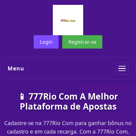
Login
Registrar-se
Menu
📱 777Rio Com A Melhor
Plataforma de Apostas
Cadastre-se na 777Rio Com para ganhar bônus no
cadastro e em cada recarga. Com a 777Rio Com,