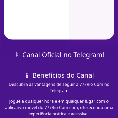
📱 Canal Oficial no Telegram!
📱 Benefícios do Canal
Descubra as vantagens de seguir a 777Rio Com no
Telegram
Jogue a qualquer hora e em qualquer lugar com o
aplicativo móvel do 777Rio Com com​, oferecendo uma
experiência prática e acessível.