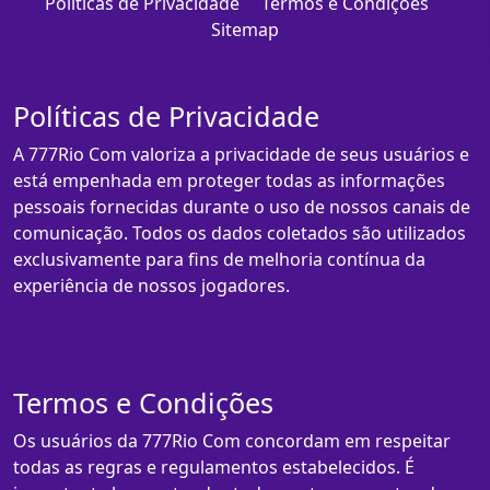
Políticas de Privacidade
Termos e Condições
Sitemap
Políticas de Privacidade
A 777Rio Com valoriza a privacidade de seus usuários e
está empenhada em proteger todas as informações
pessoais fornecidas durante o uso de nossos canais de
comunicação. Todos os dados coletados são utilizados
exclusivamente para fins de melhoria contínua da
experiência de nossos jogadores.
Termos e Condições
Os usuários da 777Rio Com concordam em respeitar
todas as regras e regulamentos estabelecidos. É