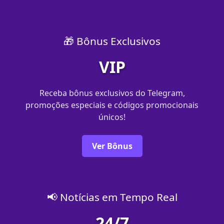
🎁 Bônus Exclusivos
VIP
Receba bônus exclusivos do Telegram,
promoções especiais e códigos promocionais
únicos!
Ver Bônus
📢 Notícias em Tempo Real
24/7