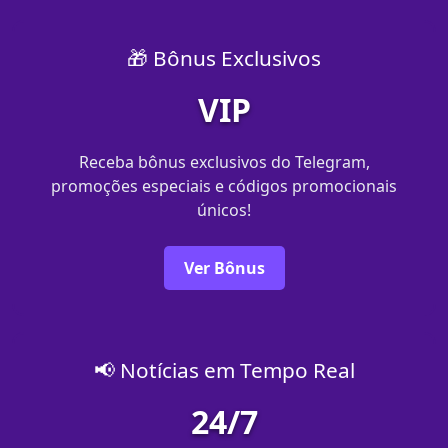
🎁 Bônus Exclusivos
VIP
Receba bônus exclusivos do Telegram,
promoções especiais e códigos promocionais
únicos!
Ver Bônus
📢 Notícias em Tempo Real
24/7