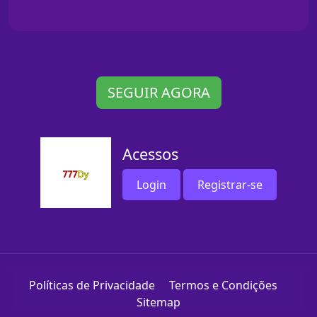
SEGUIR AGORA
Acessos
Login
Registrar-se
Políticas de Privacidade
Termos e Condições
Sitemap