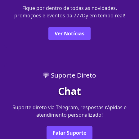
Fique por dentro de todas as novidades,
promoções e eventos da 777Dy em tempo real!
Ver Notícias
💬 Suporte Direto
Chat
Suporte direto via Telegram, respostas rápidas e
atendimento personalizado!
Falar Suporte