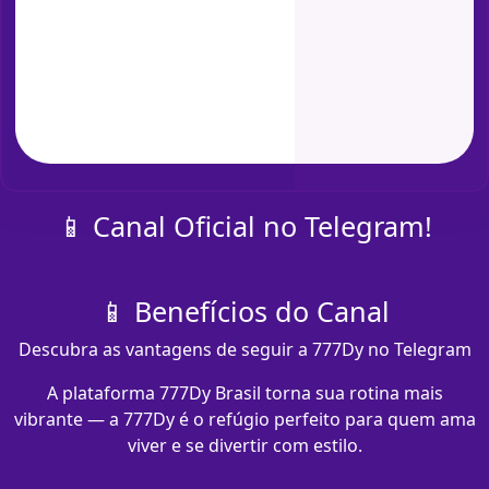
📱 Canal Oficial no Telegram!
📱 Benefícios do Canal
Descubra as vantagens de seguir a 777Dy no Telegram
A plataforma 777Dy Brasil torna sua rotina mais
vibrante — a 777Dy é o refúgio perfeito para quem ama
viver e se divertir com estilo.