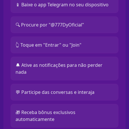
📱 Baixe o app Telegram no seu dispositivo
🔍 Procure por "@777DyOficial"
👆 Toque em "Entrar" ou "Join"
🔔 Ative as notificações para não perder
nada
💬 Participe das conversas e interaja
🎁 Receba bônus exclusivos
automaticamente