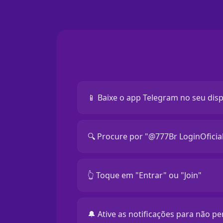
📱 Baixe o app Telegram no seu disp
🔍 Procure por "@777Br LoginOficia
👆 Toque em "Entrar" ou "Join"
🔔 Ative as notificações para não p