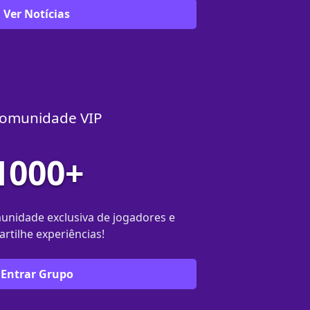
Ver Notícias
Comunidade VIP
1000+
unidade exclusiva de jogadores e
rtilhe experiências!
Entrar Grupo