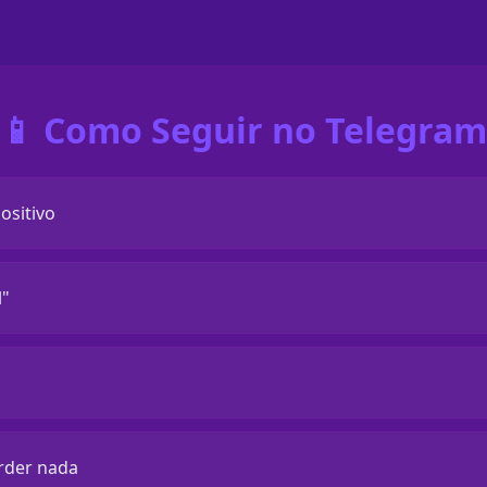
📱 Como Seguir no Telegram
ositivo
l"
erder nada