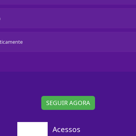
a
aticamente
SEGUIR AGORA
Acessos