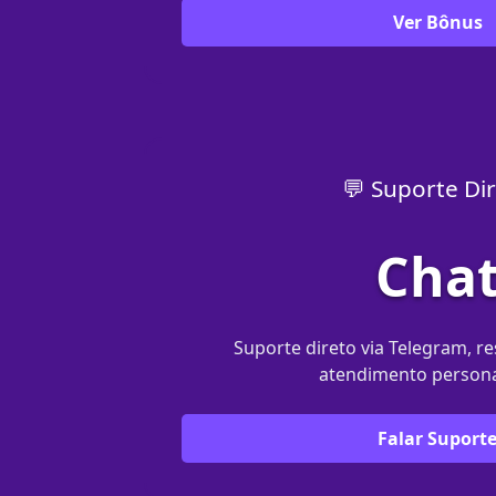
Ver Bônus
💬 Suporte Di
Cha
Suporte direto via Telegram, r
atendimento persona
Falar Suport