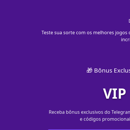
Teste sua sorte com os melhores jogos 
incr
🎁 Bônus Exclu
VIP
Receba bônus exclusivos do Telegra
e códigos promocionai