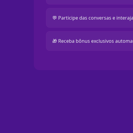
💬 Participe das conversas e interaj
🎁 Receba bônus exclusivos autom