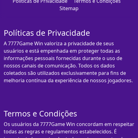
Políticas de Privacidade
Termos e Condições
Sitemap
Políticas de Privacidade
A 7777Game Win valoriza a privacidade de seus
usuários e está empenhada em proteger todas as
informações pessoais fornecidas durante o uso de
nossos canais de comunicação. Todos os dados
coletados são utilizados exclusivamente para fins de
melhoria contínua da experiência de nossos jogadores.
Termos e Condições
Os usuários da 7777Game Win concordam em respeitar
todas as regras e regulamentos estabelecidos. É