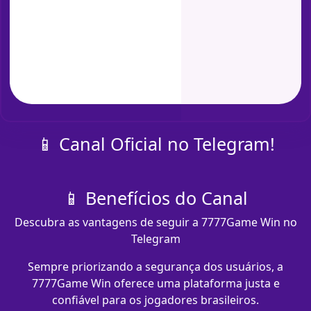
📱 Canal Oficial no Telegram!
📱 Benefícios do Canal
Descubra as vantagens de seguir a 7777Game Win no
Telegram
Sempre priorizando a segurança dos usuários, a
7777Game Win oferece uma plataforma justa e
confiável para os jogadores brasileiros.