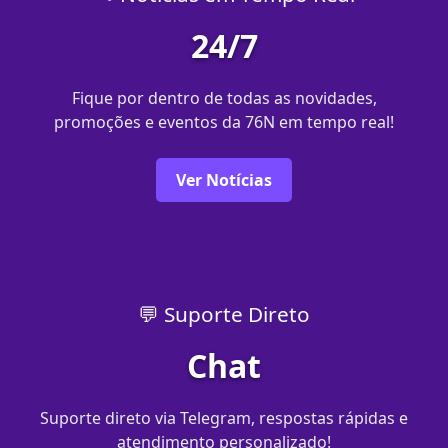
24/7
Fique por dentro de todas as novidades,
promoções e eventos da 76N em tempo real!
Ver Notícias
💬 Suporte Direto
Chat
Suporte direto via Telegram, respostas rápidas e
atendimento personalizado!