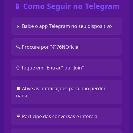
📱 Como Seguir no Telegram
📱 Baixe o app Telegram no seu dispositivo
🔍 Procure por "@76NOficial"
👆 Toque em "Entrar" ou "Join"
🔔 Ative as notificações para não perder
nada
💬 Participe das conversas e interaja