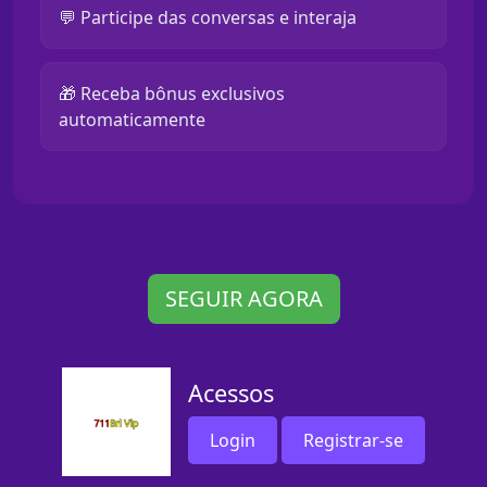
💬 Participe das conversas e interaja
🎁 Receba bônus exclusivos
automaticamente
SEGUIR AGORA
Acessos
Login
Registrar-se