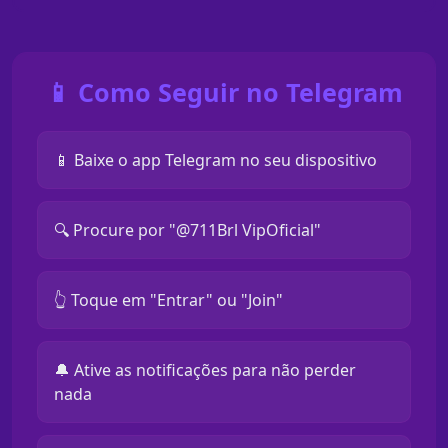
📱 Como Seguir no Telegram
📱 Baixe o app Telegram no seu dispositivo
🔍 Procure por "@711Brl VipOficial"
👆 Toque em "Entrar" ou "Join"
🔔 Ative as notificações para não perder
nada