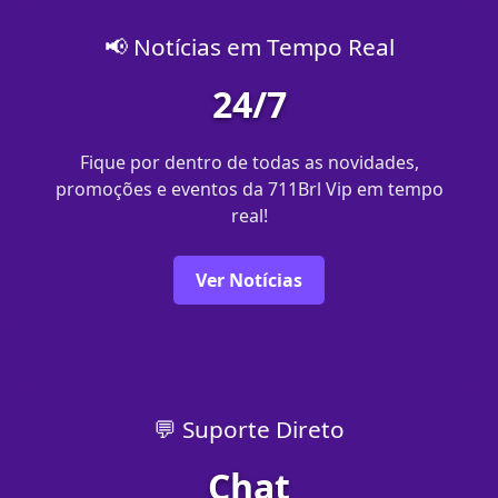
📢 Notícias em Tempo Real
24/7
Fique por dentro de todas as novidades,
promoções e eventos da 711Brl Vip em tempo
real!
Ver Notícias
💬 Suporte Direto
Chat