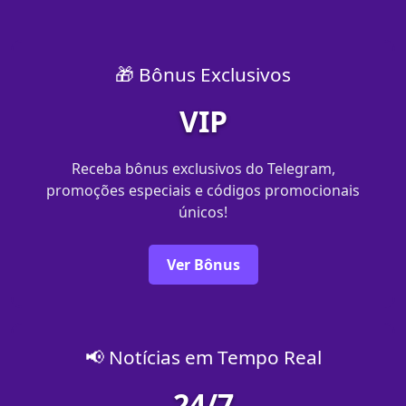
🎁 Bônus Exclusivos
VIP
Receba bônus exclusivos do Telegram,
promoções especiais e códigos promocionais
únicos!
Ver Bônus
📢 Notícias em Tempo Real
24/7