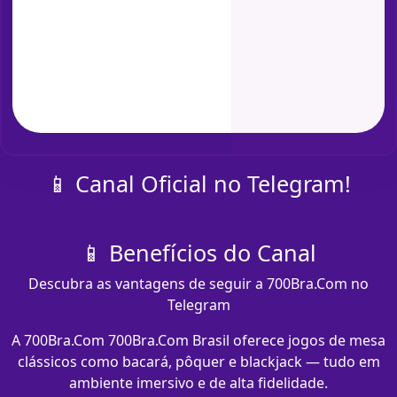
📱 Canal Oficial no Telegram!
📱 Benefícios do Canal
Descubra as vantagens de seguir a 700Bra.Com no
Telegram
A 700Bra.Com 700Bra.Com Brasil oferece jogos de mesa
clássicos como bacará, pôquer e blackjack — tudo em
ambiente imersivo e de alta fidelidade.