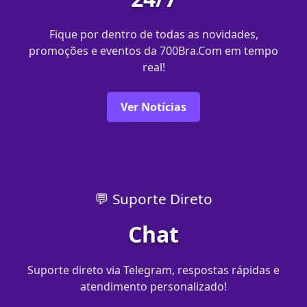
Fique por dentro de todas as novidades,
promoções e eventos da 700Bra.Com em tempo
real!
Ver Notícias
💬 Suporte Direto
Chat
Suporte direto via Telegram, respostas rápidas e
atendimento personalizado!