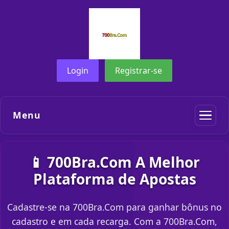
Login
Registrar-se
Menu
📱 700Bra.Com A Melhor
Plataforma de Apostas
Cadastre-se na 700Bra.Com para ganhar bônus no
cadastro e em cada recarga. Com a 700Bra.Com,