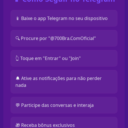
📱 Baixe o app Telegram no seu dispositivo
🔍 Procure por "@700Bra.ComOficial"
👆 Toque em "Entrar" ou "Join"
🔔 Ative as notificações para não perder
nada
💬 Participe das conversas e interaja
🎁 Receba bônus exclusivos