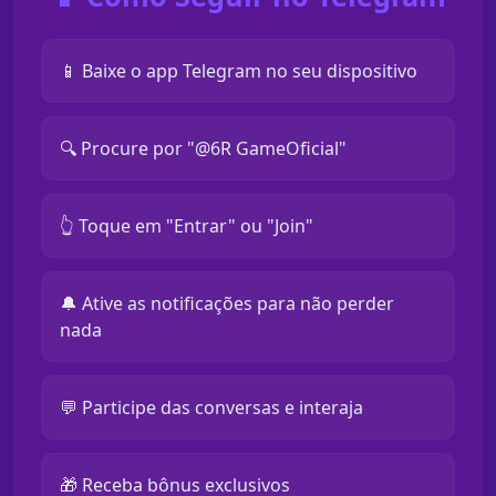
📱 Baixe o app Telegram no seu dispositivo
🔍 Procure por "@6R GameOficial"
👆 Toque em "Entrar" ou "Join"
🔔 Ative as notificações para não perder
nada
💬 Participe das conversas e interaja
🎁 Receba bônus exclusivos