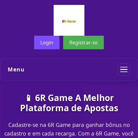
Login
Registrar-se
Menu
📱 6R Game A Melhor
Plataforma de Apostas
Cadastre-se na 6R Game para ganhar bônus no
cadastro e em cada recarga. Com a 6R Game, você