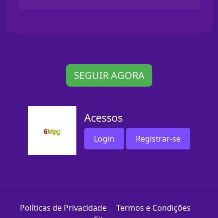
SEGUIR AGORA
Acessos
Login
Registrar-se
Políticas de Privacidade
Termos e Condições