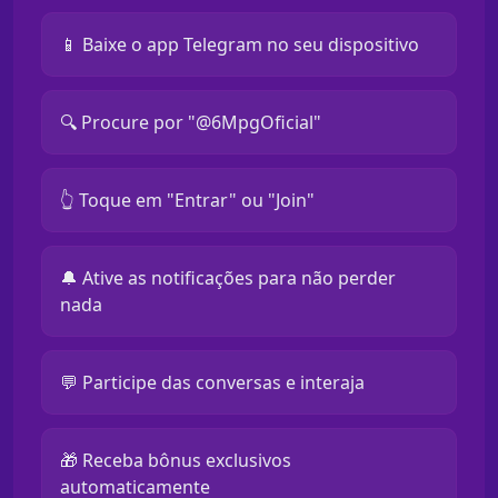
📱 Baixe o app Telegram no seu dispositivo
🔍 Procure por "@6MpgOficial"
👆 Toque em "Entrar" ou "Join"
🔔 Ative as notificações para não perder
nada
💬 Participe das conversas e interaja
🎁 Receba bônus exclusivos
automaticamente