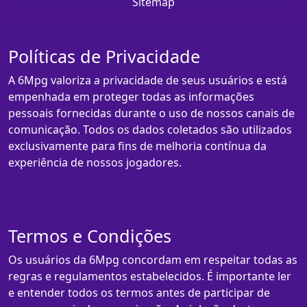
Sitemap
Políticas de Privacidade
A 6Mpg valoriza a privacidade de seus usuários e está
empenhada em proteger todas as informações
pessoais fornecidas durante o uso de nossos canais de
comunicação. Todos os dados coletados são utilizados
exclusivamente para fins de melhoria contínua da
experiência de nossos jogadores.
Termos e Condições
Os usuários da 6Mpg concordam em respeitar todas as
regras e regulamentos estabelecidos. É importante ler
e entender todos os termos antes de participar de