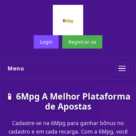
Login
Registrar-se
Menu
📱 6Mpg A Melhor Plataforma
de Apostas
Cadastre-se na 6Mpg para ganhar bônus no
cadastro e em cada recarga. Com a 6Mpg, você