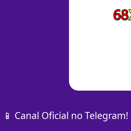
📱 Canal Oficial no Telegram!