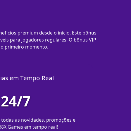
m
efícios premium desde o início. Este bônus
níveis para jogadores regulares. O bônus VIP
e o primeiro momento.
cias em Tempo Real
24/7
e todas as novidades, promoções e
68X Games em tempo real!