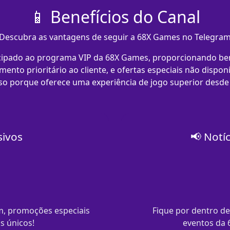
📱 Benefícios do Canal
Descubra as vantagens de seguir a 68X Games no Telegra
cipado ao programa VIP da 68X Games, proporcionando ben
imento prioritário ao cliente, e ofertas especiais não dispo
oso porque oferece uma experiência de jogo superior desd
sivos
📢 Notí
m, promoções especiais
Fique por dentro d
s únicos!
eventos da 