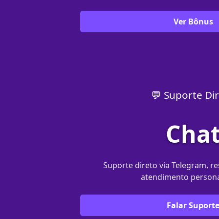
Ver Bônus
💬 Suporte Di
Cha
Suporte direto via Telegram, r
atendimento persona
Falar Suport