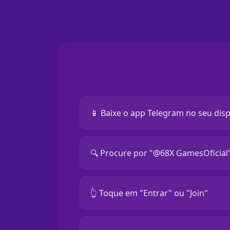
📱 Baixe o app Telegram no seu disp
🔍 Procure por "@68X GamesOficial
👆 Toque em "Entrar" ou "Join"