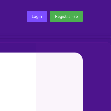
Login
Registrar-se