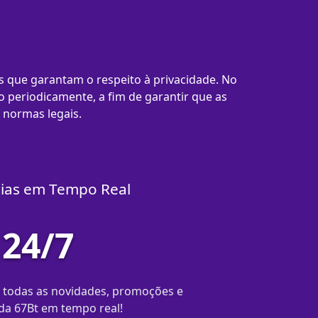
as que garantam o respeito à privacidade. No
 periodicamente, a fim de garantir que as
 normas legais.
cias em Tempo Real
24/7
e todas as novidades, promoções e
da 67Bt em tempo real!