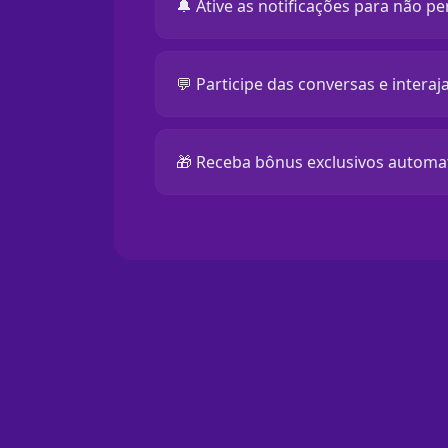
🔔 Ative as notificações para não p
💬 Participe das conversas e interaj
🎁 Receba bônus exclusivos autom