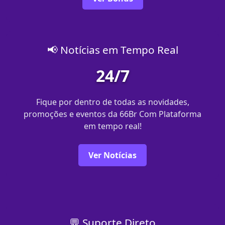
📢 Notícias em Tempo Real
24/7
Fique por dentro de todas as novidades,
promoções e eventos da 66Br Com Plataforma
em tempo real!
Ver Notícias
💬 Suporte Direto