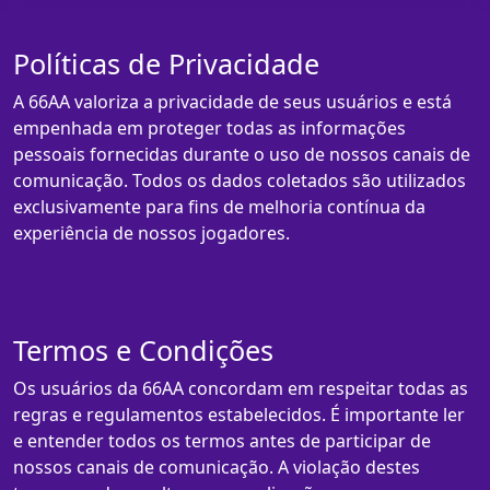
Políticas de Privacidade
A 66AA valoriza a privacidade de seus usuários e está
empenhada em proteger todas as informações
pessoais fornecidas durante o uso de nossos canais de
comunicação. Todos os dados coletados são utilizados
exclusivamente para fins de melhoria contínua da
experiência de nossos jogadores.
Termos e Condições
Os usuários da 66AA concordam em respeitar todas as
regras e regulamentos estabelecidos. É importante ler
e entender todos os termos antes de participar de
nossos canais de comunicação. A violação destes