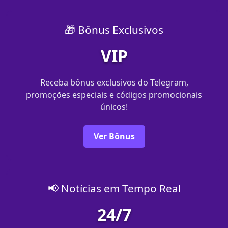
🎁 Bônus Exclusivos
VIP
Receba bônus exclusivos do Telegram,
promoções especiais e códigos promocionais
únicos!
Ver Bônus
📢 Notícias em Tempo Real
24/7