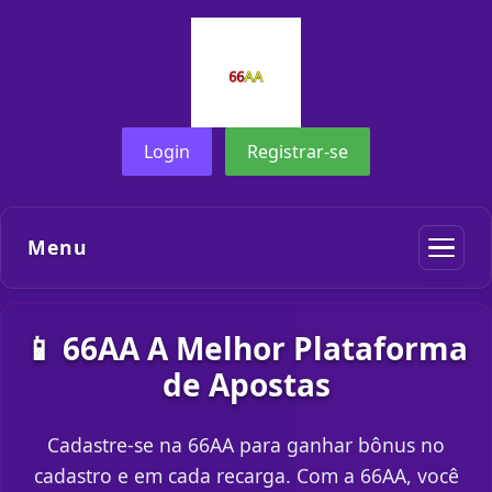
Login
Registrar-se
Menu
📱 66AA A Melhor Plataforma
de Apostas
Cadastre-se na 66AA para ganhar bônus no
cadastro e em cada recarga. Com a 66AA, você