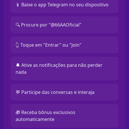
📱 Baixe o app Telegram no seu dispositivo
🔍 Procure por "@66AAOficial"
👆 Toque em "Entrar" ou "Join"
🔔 Ative as notificações para não perder
nada
💬 Participe das conversas e interaja
🎁 Receba bônus exclusivos
automaticamente