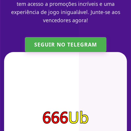
tem acesso a promoções incríveis e uma
experiência de jogo inigualável. Junte-se aos
vencedores agora!
SEGUIR NO TELEGRAM