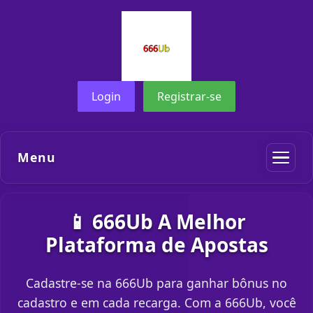
Login
Registrar-se
Menu
📱 666Ub A Melhor
Plataforma de Apostas
Cadastre-se na 666Ub para ganhar bônus no
cadastro e em cada recarga. Com a 666Ub, você