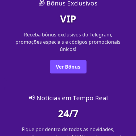
🎁 Bônus Exclusivos
VIP
Receba bônus exclusivos do Telegram,
promoções especiais e códigos promocionais
únicos!
Ver Bônus
📢 Notícias em Tempo Real
24/7
Fique por dentro de todas as novidades,