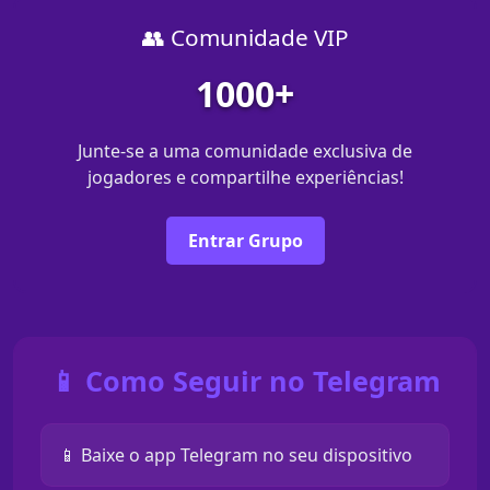
👥 Comunidade VIP
1000+
Junte-se a uma comunidade exclusiva de
jogadores e compartilhe experiências!
Entrar Grupo
📱 Como Seguir no Telegram
📱 Baixe o app Telegram no seu dispositivo