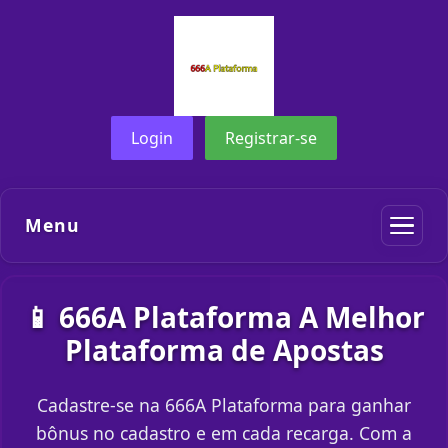
Login
Registrar-se
Menu
📱 666A Plataforma A Melhor
Plataforma de Apostas
Cadastre-se na 666A Plataforma para ganhar
bônus no cadastro e em cada recarga. Com a