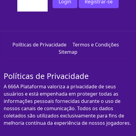
Login
Registrar-se
Políticas de Privacidade
Termos e Condições
Sitemap
Políticas de Privacidade
A 666A Plataforma valoriza a privacidade de seus
usuários e está empenhada em proteger todas as
informações pessoais fornecidas durante o uso de
nossos canais de comunicação. Todos os dados
coletados são utilizados exclusivamente para fins de
melhoria contínua da experiência de nossos jogadores.