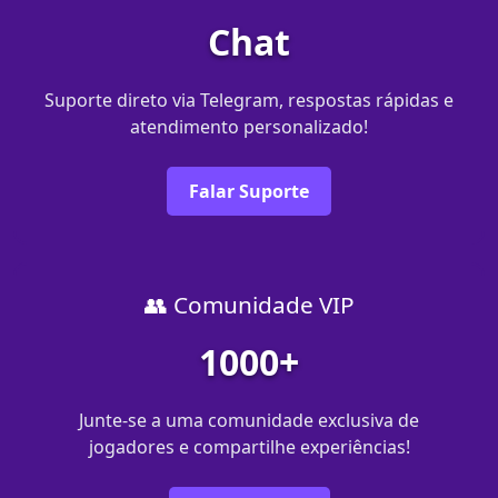
Chat
Suporte direto via Telegram, respostas rápidas e
atendimento personalizado!
Falar Suporte
👥 Comunidade VIP
1000+
Junte-se a uma comunidade exclusiva de
jogadores e compartilhe experiências!