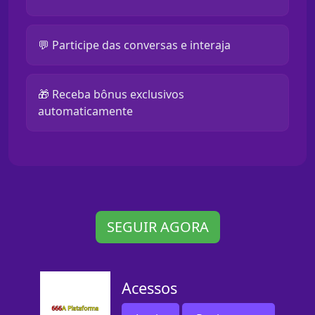
💬 Participe das conversas e interaja
🎁 Receba bônus exclusivos
automaticamente
SEGUIR AGORA
Acessos