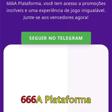
666A Plataforma, você tem acesso a promoções
incríveis e uma experiência de jogo inigualável.
Junte-se aos vencedores agora!
SEGUIR NO TELEGRAM