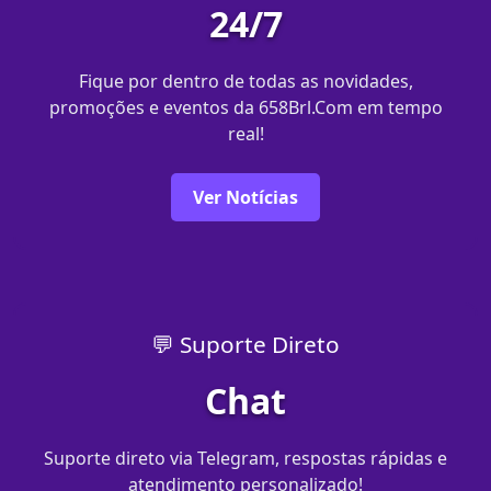
24/7
Fique por dentro de todas as novidades,
promoções e eventos da 658Brl.Com em tempo
real!
Ver Notícias
💬 Suporte Direto
Chat
Suporte direto via Telegram, respostas rápidas e
atendimento personalizado!