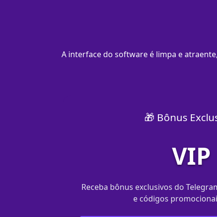
A interface do software é limpa e atraente,
🎁 Bônus Exclu
VIP
Receba bônus exclusivos do Telegra
e códigos promocionai