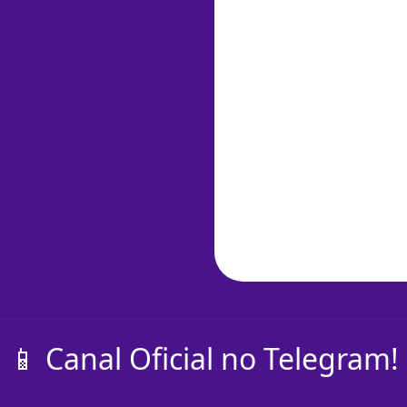
📱 Canal Oficial no Telegram!