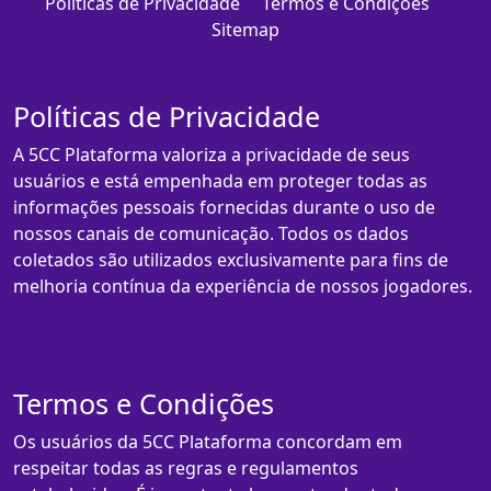
Políticas de Privacidade
Termos e Condições
Sitemap
Políticas de Privacidade
A 5CC Plataforma valoriza a privacidade de seus
usuários e está empenhada em proteger todas as
informações pessoais fornecidas durante o uso de
nossos canais de comunicação. Todos os dados
coletados são utilizados exclusivamente para fins de
melhoria contínua da experiência de nossos jogadores.
Termos e Condições
Os usuários da 5CC Plataforma concordam em
respeitar todas as regras e regulamentos