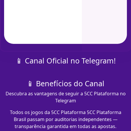
📱 Canal Oficial no Telegram!
📱 Benefícios do Canal
Descubra as vantagens de seguir a 5CC Plataforma no
Telegram
Todos os jogos da 5CC Plataforma 5CC Plataforma
Brasil passam por auditorias independentes —
transparência garantida em todas as apostas.