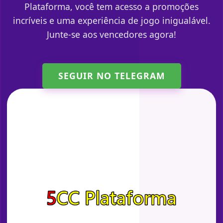
Plataforma, você tem acesso a promoções
incríveis e uma experiência de jogo inigualável.
Junte-se aos vencedores agora!
SEGUIR NO TELEGRAM