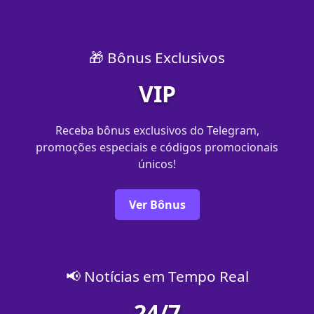
🎁 Bônus Exclusivos
VIP
Receba bônus exclusivos do Telegram,
promoções especiais e códigos promocionais
únicos!
Ver Bônus
📢 Notícias em Tempo Real
24/7