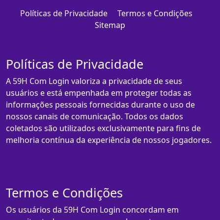
Políticas de Privacidade
Termos e Condições
Sitemap
Políticas de Privacidade
A 59H Com Login valoriza a privacidade de seus
usuários e está empenhada em proteger todas as
informações pessoais fornecidas durante o uso de
nossos canais de comunicação. Todos os dados
coletados são utilizados exclusivamente para fins de
melhoria contínua da experiência de nossos jogadores.
Termos e Condições
Os usuários da 59H Com Login concordam em