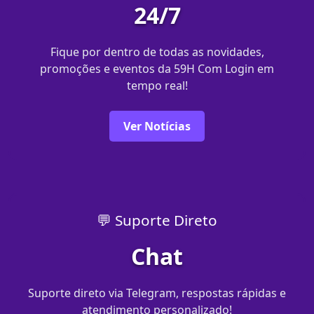
24/7
Fique por dentro de todas as novidades,
promoções e eventos da 59H Com Login em
tempo real!
Ver Notícias
💬 Suporte Direto
Chat
Suporte direto via Telegram, respostas rápidas e
atendimento personalizado!