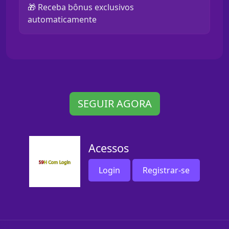
🎁 Receba bônus exclusivos
automaticamente
SEGUIR AGORA
Acessos
Login
Registrar-se