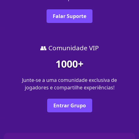
Falar Suporte
👥 Comunidade VIP
1000+
Junte-se a uma comunidade exclusiva de
jogadores e compartilhe experiências!
Entrar Grupo