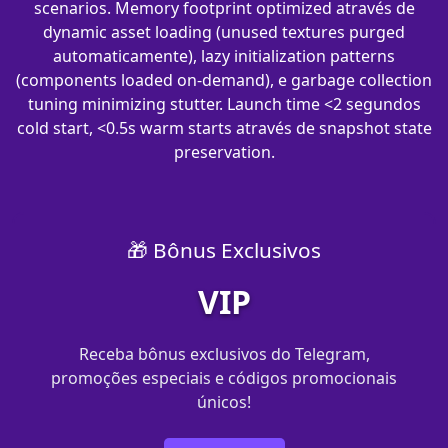
scenarios. Memory footprint optimized através de
dynamic asset loading (unused textures purged
automaticamente), lazy initialization patterns
(components loaded on-demand), e garbage collection
tuning minimizing stutter. Launch time <2 segundos
cold start, <0.5s warm starts através de snapshot state
preservation.
🎁 Bônus Exclusivos
VIP
Receba bônus exclusivos do Telegram,
promoções especiais e códigos promocionais
únicos!