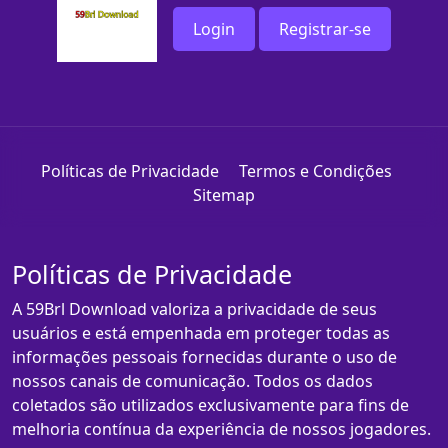
Login
Registrar-se
Políticas de Privacidade
Termos e Condições
Sitemap
Políticas de Privacidade
A 59Brl Download valoriza a privacidade de seus
usuários e está empenhada em proteger todas as
informações pessoais fornecidas durante o uso de
nossos canais de comunicação. Todos os dados
coletados são utilizados exclusivamente para fins de
melhoria contínua da experiência de nossos jogadores.