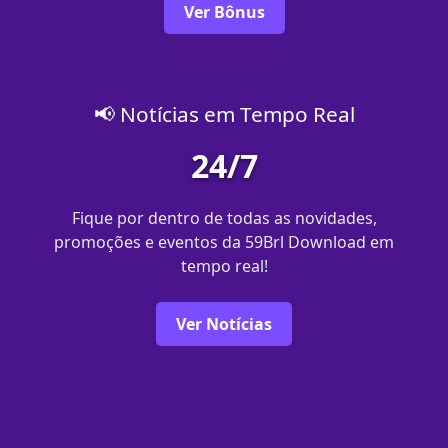
Ver Bônus
📢 Notícias em Tempo Real
24/7
Fique por dentro de todas as novidades,
promoções e eventos da 59Brl Download em
tempo real!
Ver Notícias