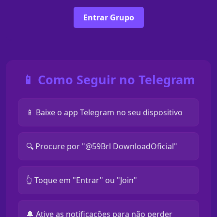
Entrar Grupo
📱 Como Seguir no Telegram
📱 Baixe o app Telegram no seu dispositivo
🔍 Procure por "@59Brl DownloadOficial"
👆 Toque em "Entrar" ou "Join"
🔔 Ative as notificações para não perder