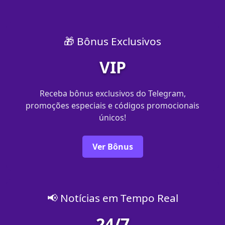
🎁 Bônus Exclusivos
VIP
Receba bônus exclusivos do Telegram,
promoções especiais e códigos promocionais
únicos!
Ver Bônus
📢 Notícias em Tempo Real
24/7