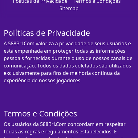
Políticas de Privacidade
Termos e Condições
Sitemap
Políticas de Privacidade
A 588Brl.Com valoriza a privacidade de seus usuários e
está empenhada em proteger todas as informações
pessoais fornecidas durante o uso de nossos canais de
comunicação. Todos os dados coletados são utilizados
exclusivamente para fins de melhoria contínua da
experiência de nossos jogadores.
Termos e Condições
Os usuários da 588Brl.Com concordam em respeitar
todas as regras e regulamentos estabelecidos. É