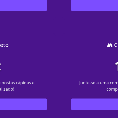
reto
👥 
t
espostas rápidas e
Junte-se a uma com
lizado!
compa
e