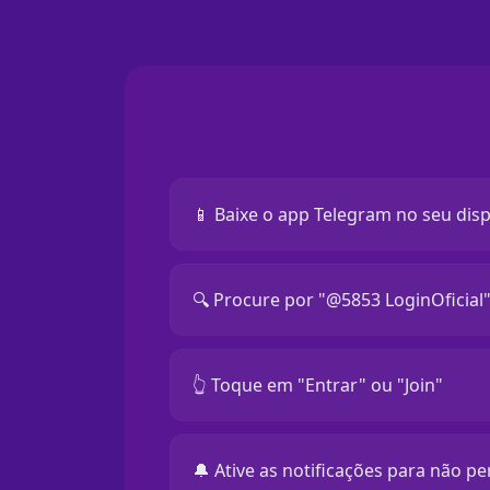
📱 Baixe o app Telegram no seu disp
🔍 Procure por "@5853 LoginOficial
👆 Toque em "Entrar" ou "Join"
🔔 Ative as notificações para não p