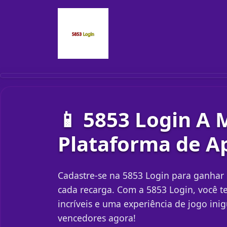
📱 5853 Login A 
Plataforma de A
Cadastre-se na 5853 Login para ganhar
cada recarga. Com a 5853 Login, você 
incríveis e uma experiência de jogo inig
vencedores agora!