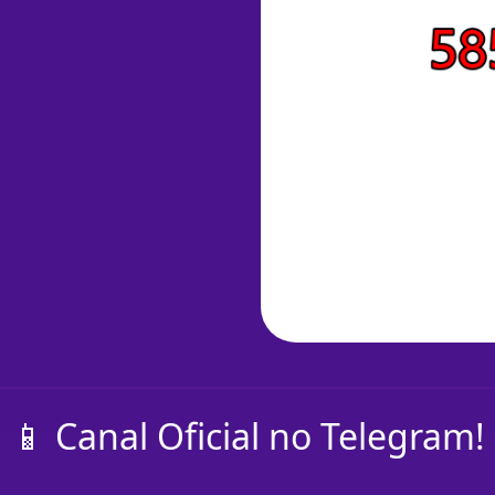
📱 Canal Oficial no Telegram!