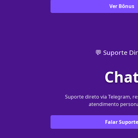
Ver Bônus
💬 Suporte Di
Cha
Suporte direto via Telegram, r
atendimento persona
Falar Suport