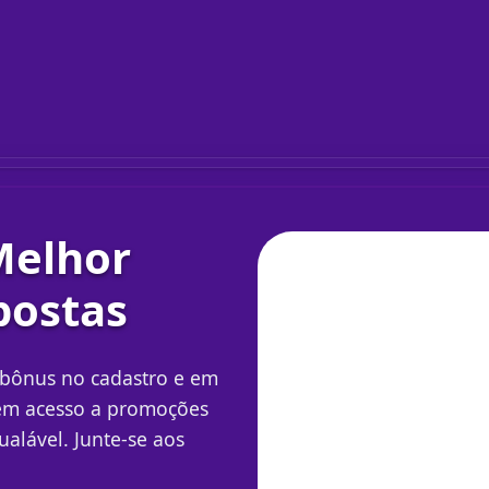
Melhor
postas
 bônus no cadastro e em
tem acesso a promoções
ualável. Junte-se aos