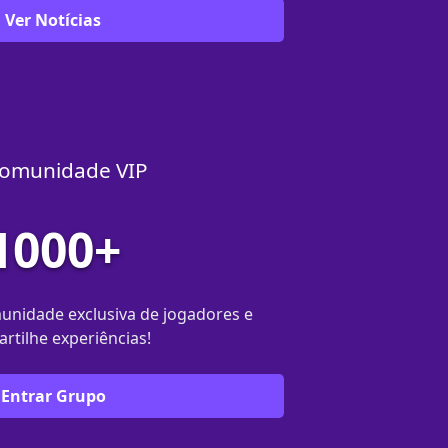
Ver Notícias
Comunidade VIP
1000+
unidade exclusiva de jogadores e
rtilhe experiências!
Entrar Grupo