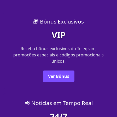
🎁 Bônus Exclusivos
VIP
Receba bônus exclusivos do Telegram,
promoções especiais e códigos promocionais
únicos!
Ver Bônus
📢 Notícias em Tempo Real
24/7