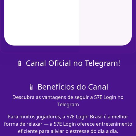
📱 Canal Oficial no Telegram!
📱 Benefícios do Canal
Descubra as vantagens de seguir a 57E Login no
Telegram
Para muitos jogadores, a 57E Login Brasil é a melhor
forma de relaxar — a 57E Login oferece entretenimento
eficiente para aliviar o estresse do dia a dia.