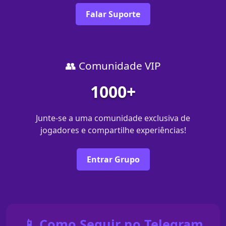
Falar Suporte
👥 Comunidade VIP
1000+
Junte-se a uma comunidade exclusiva de
jogadores e compartilhe experiências!
Entrar Grupo
📱 Como Seguir no Telegram