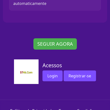
automaticamente
SEGUIR AGORA
Acessos
Login
Registrar-se