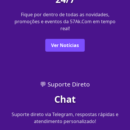
Fique por dentro de todas as novidades,
promoções e eventos da 57Ak.Com em tempo
real!
Ver Notícias
💬 Suporte Direto
Chat
Suporte direto via Telegram, respostas rápidas e
atendimento personalizado!