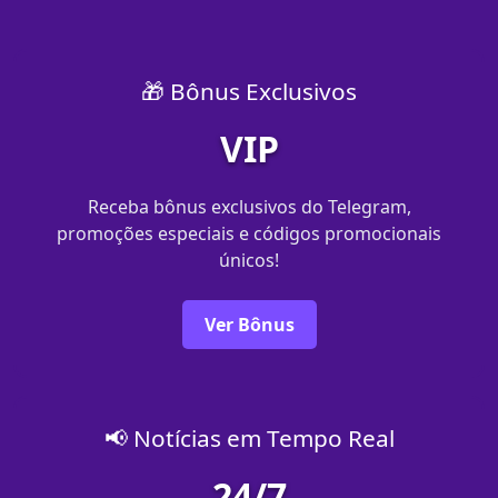
🎁 Bônus Exclusivos
VIP
Receba bônus exclusivos do Telegram,
promoções especiais e códigos promocionais
únicos!
Ver Bônus
📢 Notícias em Tempo Real
24/7