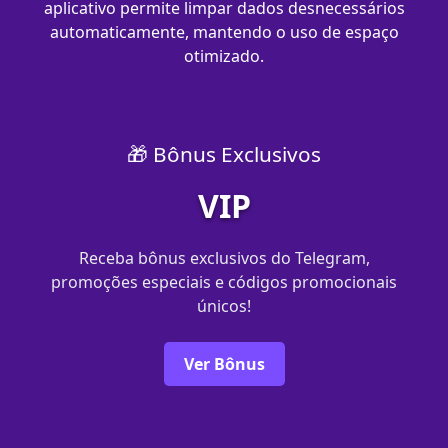
aplicativo permite limpar dados desnecessários
automaticamente, mantendo o uso de espaço
otimizado.
🎁 Bônus Exclusivos
VIP
Receba bônus exclusivos do Telegram,
promoções especiais e códigos promocionais
únicos!
Ver Bônus