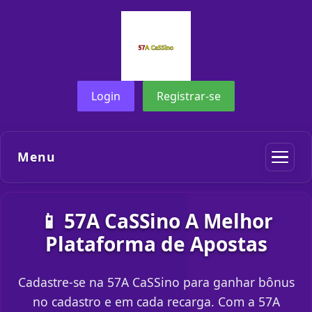
Login
Registrar-se
Menu
📱 57A CaSSino A Melhor
Plataforma de Apostas
Cadastre-se na 57A CaSSino para ganhar bônus
no cadastro e em cada recarga. Com a 57A