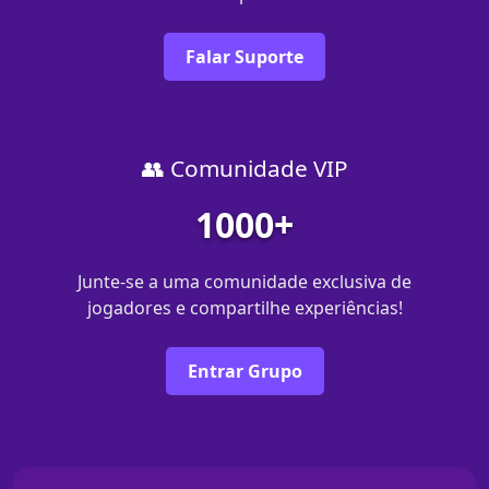
Falar Suporte
👥 Comunidade VIP
1000+
Junte-se a uma comunidade exclusiva de
jogadores e compartilhe experiências!
Entrar Grupo