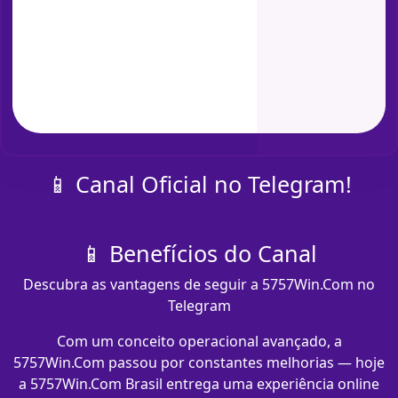
📱 Canal Oficial no Telegram!
📱 Benefícios do Canal
Descubra as vantagens de seguir a 5757Win.Com no
Telegram
Com um conceito operacional avançado, a
5757Win.Com passou por constantes melhorias — hoje
a 5757Win.Com Brasil entrega uma experiência online