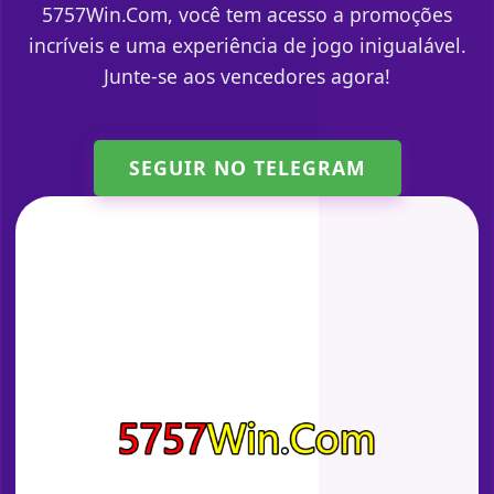
5757Win.Com, você tem acesso a promoções
incríveis e uma experiência de jogo inigualável.
Junte-se aos vencedores agora!
SEGUIR NO TELEGRAM