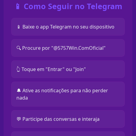
📱 Como Seguir no Telegram
📱 Baixe o app Telegram no seu dispositivo
🔍 Procure por "@5757Win.ComOficial"
👆 Toque em "Entrar" ou "Join"
🔔 Ative as notificações para não perder
nada
💬 Participe das conversas e interaja