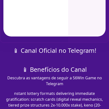
📱 Canal Oficial no Telegram!
📱 Benefícios do Canal
Descubra as vantagens de seguir a 56Win Game no
Telegram
nstant lottery formats delivering immediate
gratification: scratch cards (digital reveal mechanics,
tiered prize structures 2x-10.000x stake), keno (20-