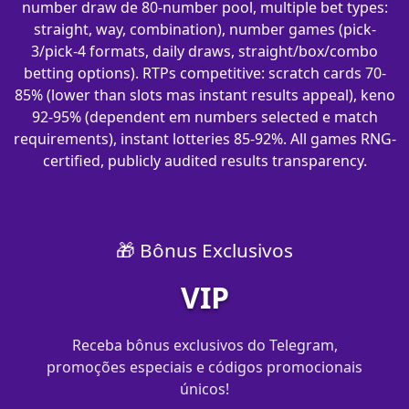
number draw de 80-number pool, multiple bet types:
straight, way, combination), number games (pick-
3/pick-4 formats, daily draws, straight/box/combo
betting options). RTPs competitive: scratch cards 70-
85% (lower than slots mas instant results appeal), keno
92-95% (dependent em numbers selected e match
requirements), instant lotteries 85-92%. All games RNG-
certified, publicly audited results transparency.
🎁 Bônus Exclusivos
VIP
Receba bônus exclusivos do Telegram,
promoções especiais e códigos promocionais
únicos!