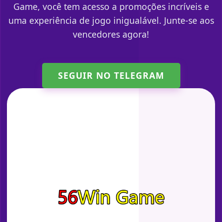
Game, você tem acesso a promoções incríveis e
uma experiência de jogo inigualável. Junte-se aos
vencedores agora!
SEGUIR NO TELEGRAM