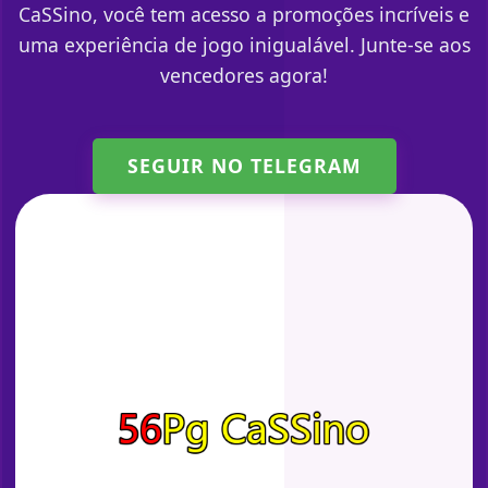
CaSSino, você tem acesso a promoções incríveis e
uma experiência de jogo inigualável. Junte-se aos
vencedores agora!
SEGUIR NO TELEGRAM