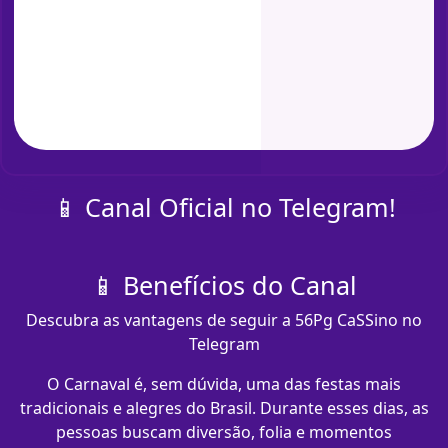
📱 Canal Oficial no Telegram!
📱 Benefícios do Canal
Descubra as vantagens de seguir a 56Pg CaSSino no
Telegram
O Carnaval é, sem dúvida, uma das festas mais
tradicionais e alegres do Brasil. Durante esses dias, as
pessoas buscam diversão, folia e momentos