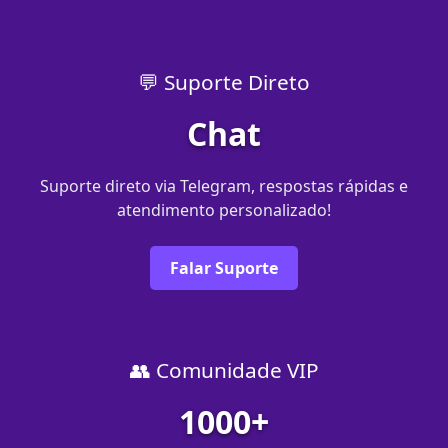
💬 Suporte Direto
Chat
Suporte direto via Telegram, respostas rápidas e
atendimento personalizado!
Falar Suporte
👥 Comunidade VIP
1000+