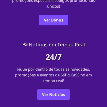
promoções especiais e códigos promocionais
únicos!
Ver Bônus
📢 Notícias em Tempo Real
24/7
Fique por dentro de todas as novidades,
promoções e eventos da 56Pg CaSSino em
tempo real!
Ver Notícias