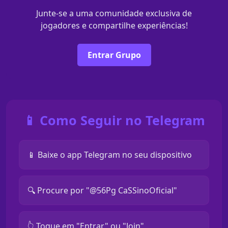
Junte-se a uma comunidade exclusiva de
jogadores e compartilhe experiências!
Entrar Grupo
📱 Como Seguir no Telegram
📱 Baixe o app Telegram no seu dispositivo
🔍 Procure por "@56Pg CaSSinoOficial"
👆 Toque em "Entrar" ou "Join"