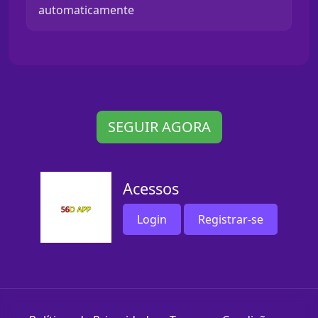
automaticamente
SEGUIR AGORA
Acessos
Login
Registrar-se