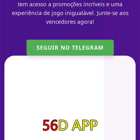
tem acesso a promoções incríveis e uma
experiência de jogo inigualável. Junte-se aos
vencedores agora!
SEGUIR NO TELEGRAM