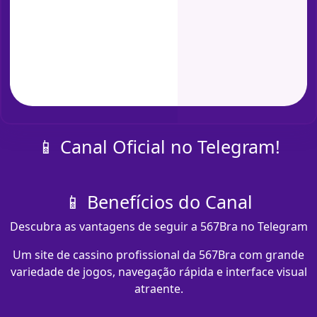
📱 Canal Oficial no Telegram!
📱 Benefícios do Canal
Descubra as vantagens de seguir a 567Bra no Telegram
Um site de cassino profissional da 567Bra com grande
variedade de jogos, navegação rápida e interface visual
atraente.