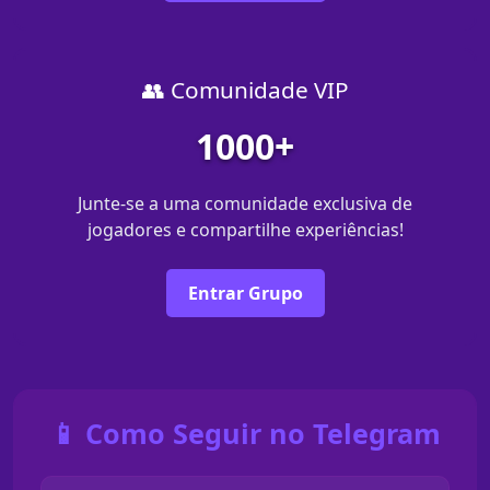
👥 Comunidade VIP
1000+
Junte-se a uma comunidade exclusiva de
jogadores e compartilhe experiências!
Entrar Grupo
📱 Como Seguir no Telegram