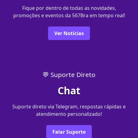
Fique por dentro de todas as novidades,
promoções e eventos da 567Bra em tempo real!
Ver Notícias
💬 Suporte Direto
Chat
Suporte direto via Telegram, respostas rápidas e
atendimento personalizado!
Falar Suporte