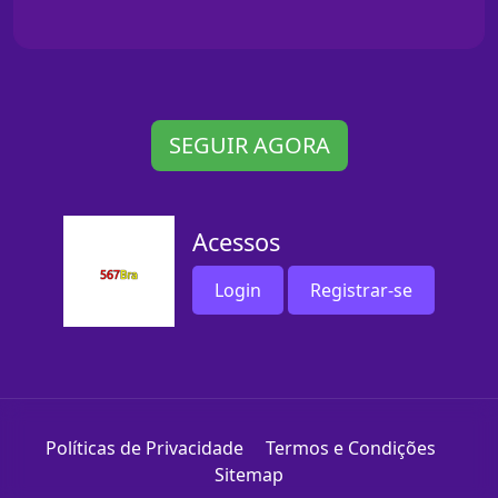
SEGUIR AGORA
Acessos
Login
Registrar-se
Políticas de Privacidade
Termos e Condições
Sitemap