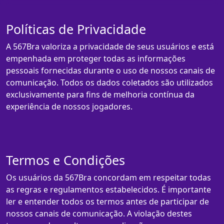
Políticas de Privacidade
A 567Bra valoriza a privacidade de seus usuários e está
empenhada em proteger todas as informações
pessoais fornecidas durante o uso de nossos canais de
comunicação. Todos os dados coletados são utilizados
exclusivamente para fins de melhoria contínua da
experiência de nossos jogadores.
Termos e Condições
Os usuários da 567Bra concordam em respeitar todas
as regras e regulamentos estabelecidos. É importante
ler e entender todos os termos antes de participar de
nossos canais de comunicação. A violação destes