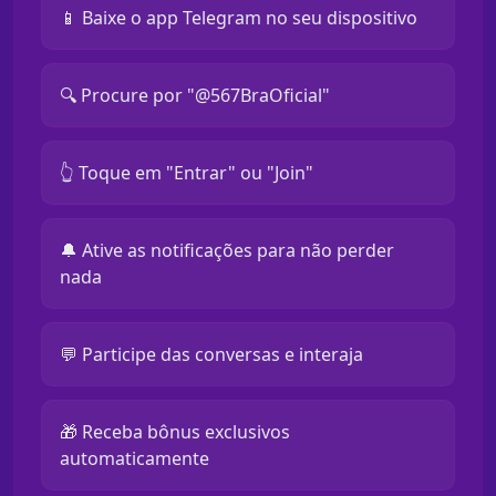
📱 Baixe o app Telegram no seu dispositivo
🔍 Procure por "@567BraOficial"
👆 Toque em "Entrar" ou "Join"
🔔 Ative as notificações para não perder
nada
💬 Participe das conversas e interaja
🎁 Receba bônus exclusivos
automaticamente