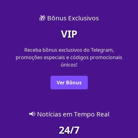
🎁 Bônus Exclusivos
VIP
Receba bônus exclusivos do Telegram,
promoções especiais e códigos promocionais
únicos!
Ver Bônus
📢 Notícias em Tempo Real
24/7