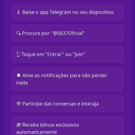
📱 Baixe o app Telegram no seu dispositivo
🔍 Procure por "@5637Oficial"
👆 Toque em "Entrar" ou "Join"
🔔 Ative as notificações para não perder
nada
💬 Participe das conversas e interaja
🎁 Receba bônus exclusivos
automaticamente