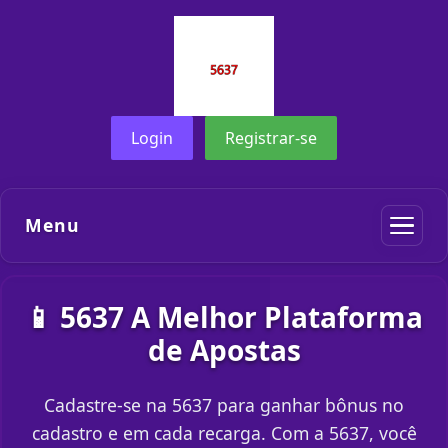
Login
Registrar-se
Menu
📱 5637 A Melhor Plataforma
de Apostas
Cadastre-se na 5637 para ganhar bônus no
cadastro e em cada recarga. Com a 5637, você