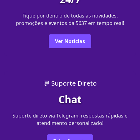
Fique por dentro de todas as novidades,
promoções e eventos da 5637 em tempo real!
Ver Notícias
💬 Suporte Direto
Chat
Suporte direto via Telegram, respostas rápidas e
atendimento personalizado!