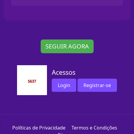
SEGUIR AGORA
Acessos
Login
Registrar-se
Políticas de Privacidade
Termos e Condições