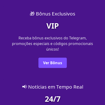
🎁 Bônus Exclusivos
VIP
Receba bônus exclusivos do Telegram,
promoções especiais e códigos promocionais
únicos!
Ver Bônus
📢 Notícias em Tempo Real
24/7