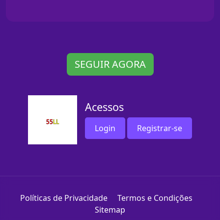
SEGUIR AGORA
Acessos
Login
Registrar-se
Políticas de Privacidade
Termos e Condições
Sitemap