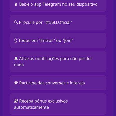
📱 Baixe o app Telegram no seu dispositivo
🔍 Procure por "@55LLOficial"
👆 Toque em "Entrar" ou "Join"
🔔 Ative as notificações para não perder
nada
💬 Participe das conversas e interaja
🎁 Receba bônus exclusivos
automaticamente