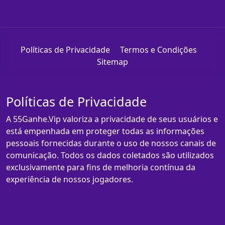
Políticas de Privacidade
Termos e Condições
Sitemap
Políticas de Privacidade
A 55Ganhe.Vip valoriza a privacidade de seus usuários e
está empenhada em proteger todas as informações
pessoais fornecidas durante o uso de nossos canais de
comunicação. Todos os dados coletados são utilizados
exclusivamente para fins de melhoria contínua da
experiência de nossos jogadores.