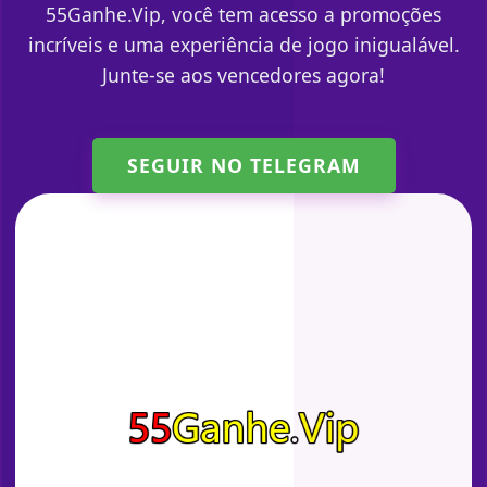
55Ganhe.Vip, você tem acesso a promoções
incríveis e uma experiência de jogo inigualável.
Junte-se aos vencedores agora!
SEGUIR NO TELEGRAM