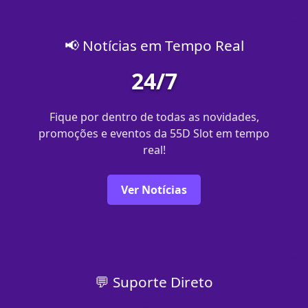
📢 Notícias em Tempo Real
24/7
Fique por dentro de todas as novidades,
promoções e eventos da 55D Slot em tempo
real!
Ver Notícias
💬 Suporte Direto