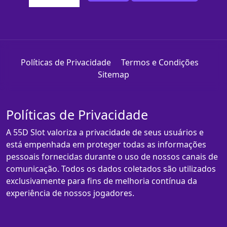
Políticas de Privacidade
Termos e Condições
Sitemap
Políticas de Privacidade
A 55D Slot valoriza a privacidade de seus usuários e
está empenhada em proteger todas as informações
pessoais fornecidas durante o uso de nossos canais de
comunicação. Todos os dados coletados são utilizados
exclusivamente para fins de melhoria contínua da
experiência de nossos jogadores.