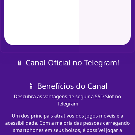
📱 Canal Oficial no Telegram!
📱 Benefícios do Canal
Descubra as vantagens de seguir a 55D Slot no
Telegram
Um dos principais atrativos dos jogos móveis é a
acessibilidade. Com a maioria das pessoas carregando
smartphones em seus bolsos, é possível jogar a