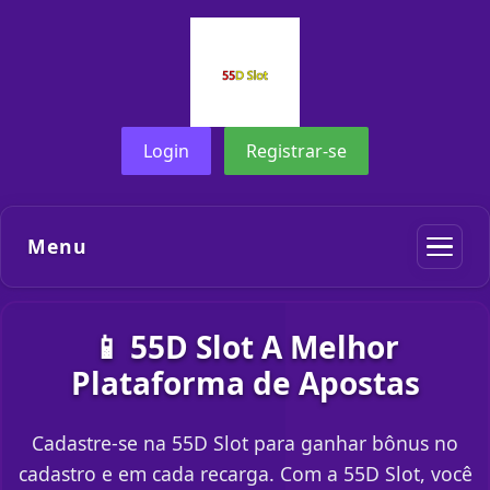
Login
Registrar-se
Menu
📱 55D Slot A Melhor
Plataforma de Apostas
Cadastre-se na 55D Slot para ganhar bônus no
cadastro e em cada recarga. Com a 55D Slot, você