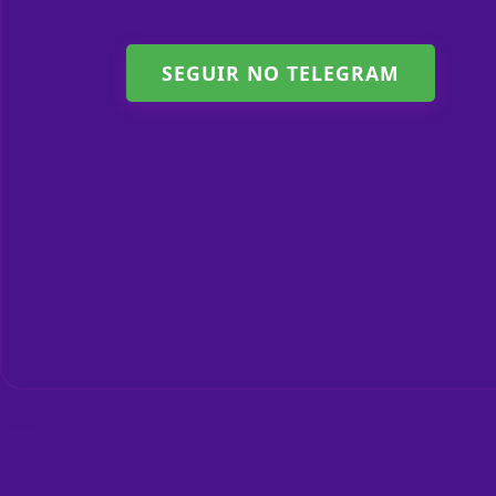
SEGUIR NO TELEGRAM