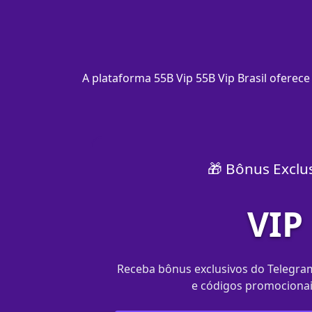
A plataforma 55B Vip 55B Vip Brasil oferec
🎁 Bônus Exclu
VIP
Receba bônus exclusivos do Telegra
e códigos promocionai