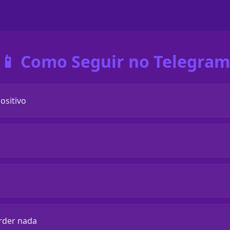
📱 Como Seguir no Telegram
ositivo
erder nada