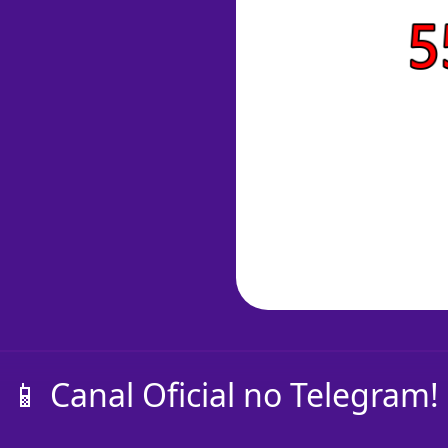
📱 Canal Oficial no Telegram!