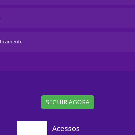
a
aticamente
SEGUIR AGORA
Acessos