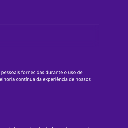
 pessoais fornecidas durante o uso de
elhoria contínua da experiência de nossos