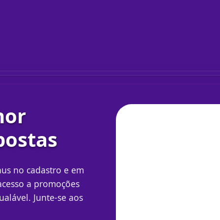
hor
postas
nus no cadastro e em
 acesso a promoções
ualável. Junte-se aos